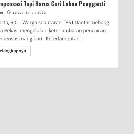
mpensasi Tapi Harus Cari Lahan Pengganti
or
Selasa, 30 Juni 2026
arta, RIC – Warga seputaran TPST Bantar Gebang
a Bekasi mengelukan keterlambatan pencairan
pensasi uang bau. Keterlambatan...
Read
elengkapnya
more
about
Pengamat:
TPST
Bantar
Gebang
Bukan
Cuma
Kompensasi
Tapi
Harus
Cari
Lahan
Pengganti