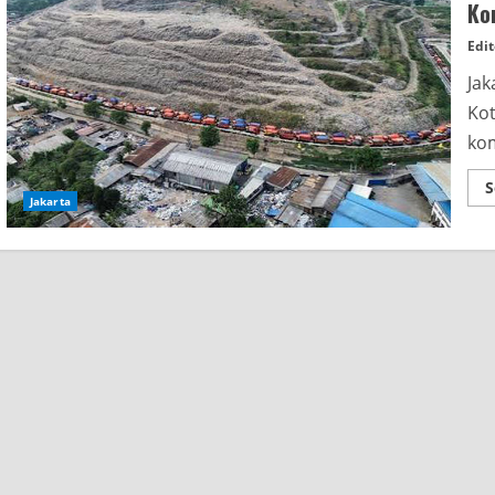
Ko
Edit
Jak
Kot
kom
S
Jakarta