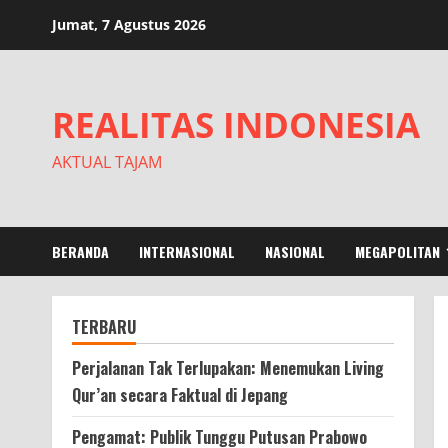
Skip
Jumat, 7 Agustus 2026
to
content
REALITAS INDONESIA
AKTUAL TAJAM
BERANDA
INTERNASIONAL
NASIONAL
MEGAPOLITAN
TERBARU
Perjalanan Tak Terlupakan: Menemukan Living
Qur’an secara Faktual di Jepang
Pengamat: Publik Tunggu Putusan Prabowo