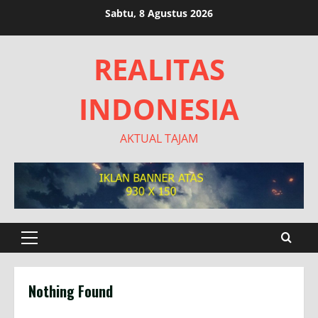
Skip
Sabtu, 8 Agustus 2026
to
content
REALITAS
INDONESIA
AKTUAL TAJAM
Primary
Menu
Nothing Found