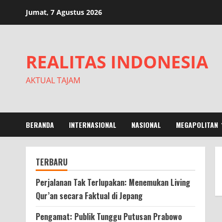
Skip
Jumat, 7 Agustus 2026
to
content
REALITAS INDONESIA
AKTUAL TAJAM
BERANDA
INTERNASIONAL
NASIONAL
MEGAPOLITAN
TERBARU
Perjalanan Tak Terlupakan: Menemukan Living
Qur’an secara Faktual di Jepang
Pengamat: Publik Tunggu Putusan Prabowo