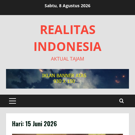
Skip
Sabtu, 8 Agustus 2026
to
content
REALITAS
INDONESIA
AKTUAL TAJAM
Primary
Menu
Hari:
15 Juni 2026