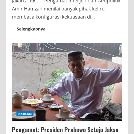
Jakarta, RIC — Pengamat Intelijen dan Geopolitik
Amir Hamzah menilai banyak pihak keliru
membaca konfigurasi kekuasaan di...
Read
Selengkapnya
more
about
Pengamat:
Arsitektur
Kekuasaan
Prabowo
Sulit
Dipetakan
Nasional
Pengamat: Presiden Prabowo Setuju Jaksa