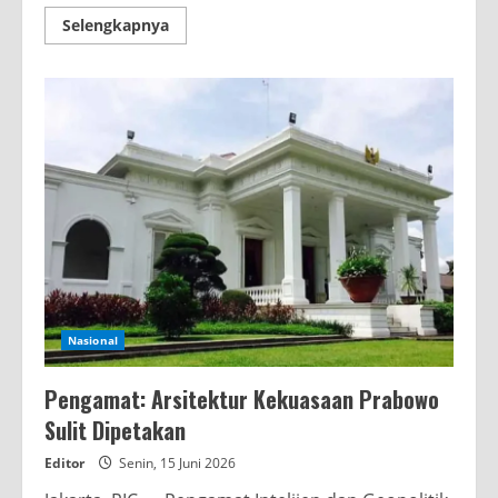
Read
Selengkapnya
more
about
Kepalan
Tangan
Tokoh
Nasional
Melawan
Ketidakadilan
dalam
Sengketa
Hotel
Sultan
Nasional
Pengamat: Arsitektur Kekuasaan Prabowo
Sulit Dipetakan
Editor
Senin, 15 Juni 2026