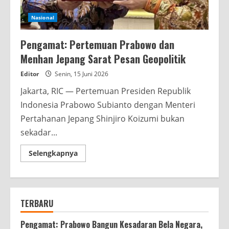
Nasional
Pengamat: Pertemuan Prabowo dan
Menhan Jepang Sarat Pesan Geopolitik
Editor
Senin, 15 Juni 2026
Jakarta, RIC — Pertemuan Presiden Republik
Indonesia Prabowo Subianto dengan Menteri
Pertahanan Jepang Shinjiro Koizumi bukan
sekadar...
Read
Selengkapnya
more
about
Pengamat:
Pertemuan
Prabowo
dan
TERBARU
Menhan
Jepang
Sarat
Pengamat: Prabowo Bangun Kesadaran Bela Negara,
Pesan