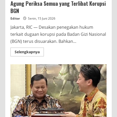
Agung Periksa Semua yang Terlibat Korupsi
BGN
Editor
Senin, 15 Juni 2026
Jakarta, RIC — Desakan penegakan hukum
terkait dugaan korupsi pada Badan Gizi Nasional
(BGN) terus disuarakan. Bahkan...
Read
Selengkapnya
more
about
Pengamat:
Presiden
Prabowo
Setuju
Jaksa
Agung
Periksa
Semua
yang
Terlibat
Korupsi
BGN