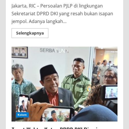
Jakarta, RIC – Persoalan PJLP di lingkungan
Sekretariat DPRD DKI yang resah bukan isapan
jempol. Adanya langkah...
Read
Selengkapnya
more
about
Soal
Tenaga
PJLP,
Jangan
Borongan
Kolom