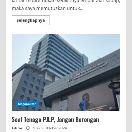
lantai 10 ditemukan sedikitnya empat alat sadap,
maka saya memutuskan untuk...
Read
Selengkapnya
more
about
Ketua
DPRD
DKI:
Saya
Menggunakan
Orang
Saya
Percayai
Megapolitan
Soal Tenaga PJLP, Jangan Borongan
Editor
Rabu, 9 Oktober 2024