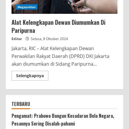
Megapolitan
Alat Kelengkapan Dewan Diumumkan Di
Paripurna
Editor
Selasa, 8 Oktober 2024
Jakarta, RIC – Alat Kelengkapan Dewan
Perwakilan Rakyat Daerah (DPRD) DKI Jakarta
akan diumumkan di Sidang Paripurna...
Read
Selengkapnya
more
about
Alat
Kelengkapan
Dewan
Diumumkan
TERBARU
Di
Paripurna
Pengamat: Prabowo Bangun Kesadaran Bela Negara,
Pesannya Sering Disalah-pahami