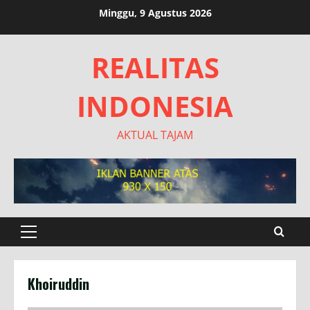
Skip
Minggu, 9 Agustus 2026
to
content
REALITAS
INDONESIA
AKTUAL TAJAM
Primary
Menu
Khoiruddin