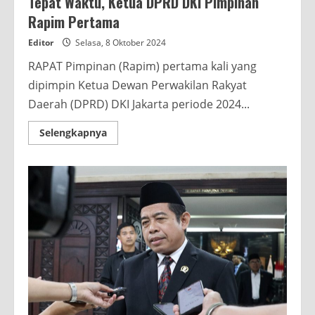
Tepat Waktu, Ketua DPRD DKI Pimpinan
Rapim Pertama
Editor
Selasa, 8 Oktober 2024
RAPAT Pimpinan (Rapim) pertama kali yang
dipimpin Ketua Dewan Perwakilan Rakyat
Daerah (DPRD) DKI Jakarta periode 2024...
Read
Selengkapnya
more
about
Tepat
Waktu,
Ketua
DPRD
DKI
Pimpinan
Rapim
Pertama