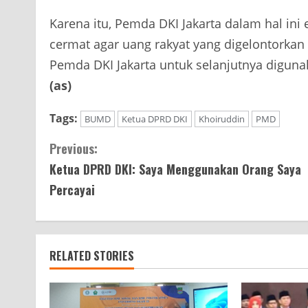
Karena itu, Pemda DKI Jakarta dalam hal in
cermat agar uang rakyat yang digelontorkan
Pemda DKI Jakarta untuk selanjutnya digunak
(as)
Tags:
BUMD
Ketua DPRD DKI
Khoiruddin
PMD
Continue
Previous:
Ketua DPRD DKI: Saya Menggunakan Orang Saya
Reading
Percayai
RELATED STORIES