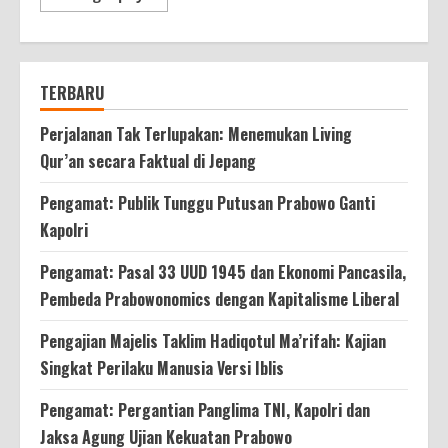
more
about
Pengamat:
Tiga
Hal
Perlu
TERBARU
Perhatian
Sekda
Perjalanan Tak Terlupakan: Menemukan Living
Qur’an secara Faktual di Jepang
Pengamat: Publik Tunggu Putusan Prabowo Ganti
Kapolri
Pengamat: Pasal 33 UUD 1945 dan Ekonomi Pancasila,
Pembeda Prabowonomics dengan Kapitalisme Liberal
Pengajian Majelis Taklim Hadiqotul Ma’rifah: Kajian
Singkat Perilaku Manusia Versi Iblis
Pengamat: Pergantian Panglima TNI, Kapolri dan
Jaksa Agung Ujian Kekuatan Prabowo