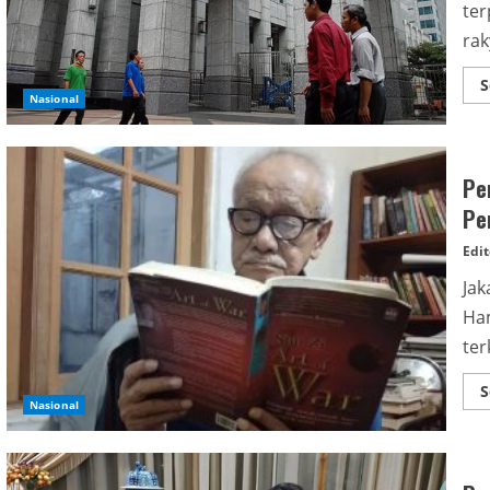
ter
rak
S
Nasional
Pe
Pe
Edit
Jak
Ha
ter
S
Nasional