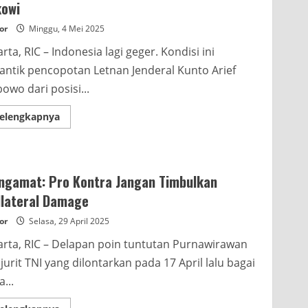
kowi
or
Minggu, 4 Mei 2025
arta, RIC – Indonesia lagi geger. Kondisi ini
antik pencopotan Letnan Jenderal Kunto Arief
owo dari posisi...
Read
elengkapnya
more
about
Pengamat:
Strategi
Senyap
Prabowo
ngamat: Pro Kontra Jangan Timbulkan
Hadapi
Jokowi
llateral Damage
or
Selasa, 29 April 2025
arta, RIC – Delapan poin tuntutan Purnawirawan
jurit TNI yang dilontarkan pada 17 April lalu bagai
a...