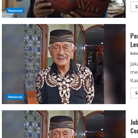
S
Nasional
Pe
Le
Edit
Jak
mem
Kaw
S
Nasional
Ju
Co