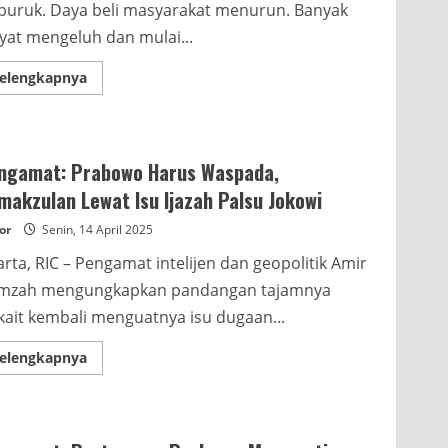
puruk. Daya beli masyarakat menurun. Banyak
yat mengeluh dan mulai...
Read
elengkapnya
more
about
Pengamat:
Kondisi
Ekonomi
Terpuruk,
ngamat: Prabowo Harus Waspada,
Perlu
Perbaikan
makzulan Lewat Isu Ijazah Palsu Jokowi
Kebijakan
Moneter
or
Senin, 14 April 2025
arta, RIC – Pengamat intelijen dan geopolitik Amir
mzah mengungkapkan pandangan tajamnya
kait kembali menguatnya isu dugaan...
Read
elengkapnya
more
about
Pengamat:
Prabowo
Harus
Waspada,