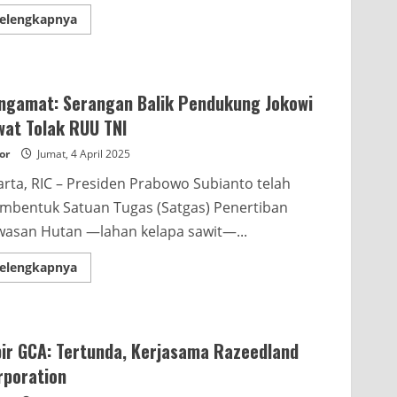
Read
elengkapnya
more
about
Pengamat:
Para
‘Kurawa’
Lemahkan
ngamat: Serangan Balik Pendukung Jokowi
Prabowo
Lewat
wat Tolak RUU TNI
Orang
Kepercayaan
or
Jumat, 4 April 2025
arta, RIC – Presiden Prabowo Subianto telah
bentuk Satuan Tugas (Satgas) Penertiban
asan Hutan —lahan kelapa sawit—...
Read
elengkapnya
more
about
Pengamat:
Serangan
Balik
Pendukung
bir GCA: Tertunda, Kerjasama Razeedland
Jokowi
Lewat
rporation
Tolak
RUU