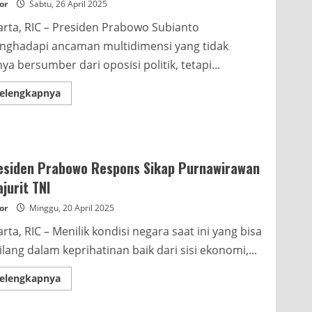
or
Sabtu, 26 April 2025
Prabowo
arta, RIC – Presiden Prabowo Subianto
ghadapi ancaman multidimensi yang tidak
ya bersumber dari oposisi politik, tetapi...
Read
elengkapnya
more
about
Pengamat:
Indonesia
akan
Hadapi
Musibah
esiden Prabowo Respons Sikap Purnawirawan
Besar
jurit TNI
or
Minggu, 20 April 2025
arta, RIC – Menilik kondisi negara saat ini yang bisa
ilang dalam keprihatinan baik dari sisi ekonomi,...
Read
elengkapnya
more
about
Presiden