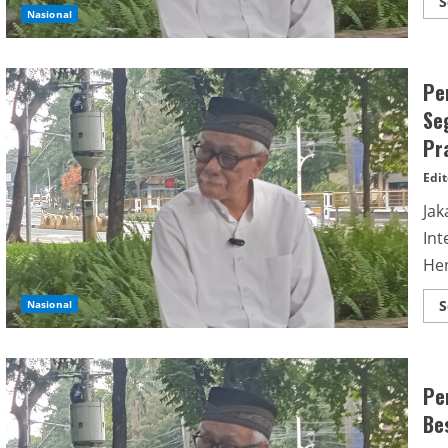
S
Nasional
Pe
Se
Pr
Edit
Jak
Int
Hen
S
Nasional
Pe
Be