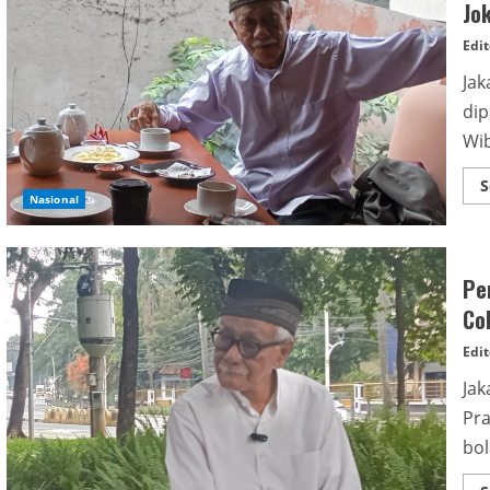
Jo
Edit
Jak
dip
Wib
S
Nasional
Pe
Co
Edit
Jak
Pra
bol