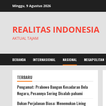
Skip
Minggu, 9 Agustus 2026
to
content
REALITAS INDONESIA
AKTUAL TAJAM
BERANDA
INTERNASIONAL
NASIONAL
MEGAPOLITAN
TERBARU
Pengamat: Prabowo Bangun Kesadaran Bela
Negara, Pesannya Sering Disalah-pahami
Bukan Perjalanan Biasa: Menemukan Living