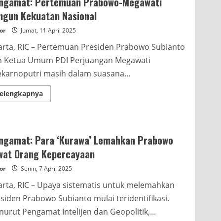
ngamat: Pertemuan Prabowo-Megawati
Pemakzulan
Lewat
ngun Kekuatan Nasional
Isu
Ijazah
or
Jumat, 11 April 2025
Palsu
Jokowi
arta, RIC – Pertemuan Presiden Prabowo Subianto
n Ketua Umum PDI Perjuangan Megawati
karnoputri masih dalam suasana...
Read
elengkapnya
more
about
Pengamat:
Pertemuan
Prabowo-
Megawati
ngamat: Para ‘Kurawa’ Lemahkan Prabowo
Bangun
Kekuatan
wat Orang Kepercayaan
Nasional
or
Senin, 7 April 2025
arta, RIC – Upaya sistematis untuk melemahkan
siden Prabowo Subianto mulai teridentifikasi.
urut Pengamat Intelijen dan Geopolitik,...