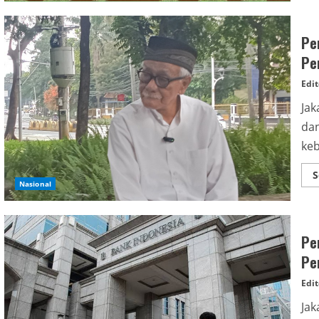
Pen
Pe
Edit
Jak
dan
keb
S
Nasional
Pe
Pe
Edit
Jak