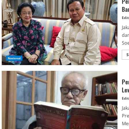
Pe
Ba
Edit
Jak
da
Soe
S
Nasional
Pe
Le
Edit
Jak
Pre
Men