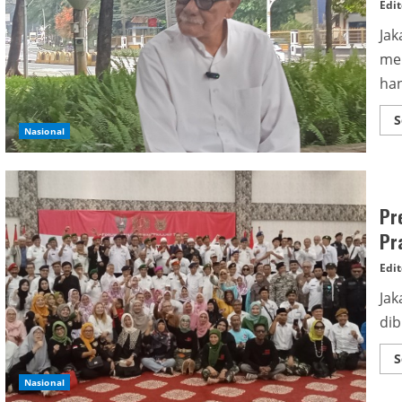
Edit
Jak
men
han
S
Nasional
Pr
Pra
Edit
Jak
dib
S
Nasional