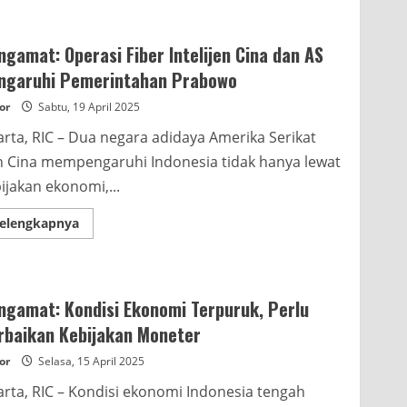
Prabowo
Respons
Sikap
Purnawirawan
gamat: Operasi Fiber Intelijen Cina dan AS
Prajurit
TNI
ngaruhi Pemerintahan Prabowo
or
Sabtu, 19 April 2025
arta, RIC – Dua negara adidaya Amerika Serikat
 Cina mempengaruhi Indonesia tidak hanya lewat
ijakan ekonomi,...
Read
elengkapnya
more
about
Pengamat:
Operasi
Fiber
Intelijen
ngamat: Kondisi Ekonomi Terpuruk, Perlu
Cina
dan
rbaikan Kebijakan Moneter
AS
Pengaruhi
or
Selasa, 15 April 2025
Pemerintahan
Prabowo
arta, RIC – Kondisi ekonomi Indonesia tengah