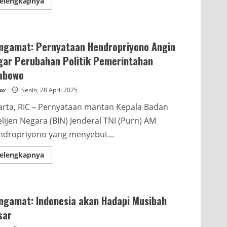
Read
elengkapnya
more
about
Pengamat:
Pro
Kontra
Jangan
ngamat: Pernyataan Hendropriyono Angin
Timbulkan
Collateral
gar Perubahan Politik Pemerintahan
Damage
abowo
or
Senin, 28 April 2025
arta, RIC – Pernyataan mantan Kepala Badan
elijen Negara (BIN) Jenderal TNI (Purn) AM
dropriyono yang menyebut...
Read
elengkapnya
more
about
Pengamat:
Pernyataan
Hendropriyono
Angin
ngamat: Indonesia akan Hadapi Musibah
Segar
Perubahan
sar
Politik
Pemerintahan