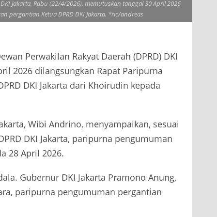
I Jakarta, Rabu (22/4/2026), memutuskan tanggal 30 April 2026
 pergantian Ketua DPRD DKI Jakarta. *ric/andreas
wan Perwakilan Rakyat Daerah (DPRD) DKI
pril 2026 dilangsungkan Rapat Paripurna
RD DKI Jakarta dari Khoirudin kepada
akarta, Wibi Andrino, menyampaikan, sesuai
) DPRD DKI Jakarta, paripurna pengumuman
a 28 April 2026.
ndala. Gubernur DKI Jakarta Pramono Anung,
entara, paripurna pengumuman pergantian