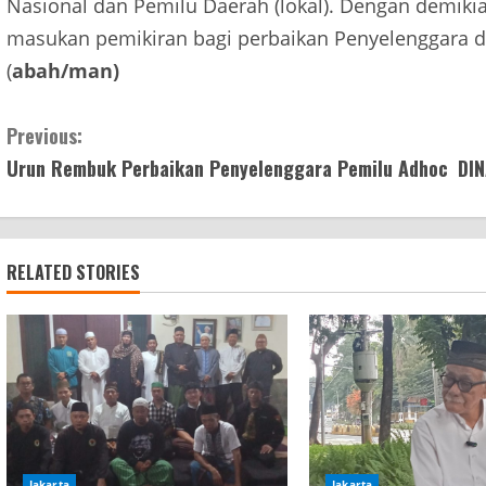
Nasional dan Pemilu Daerah (lokal). Dengan demikia
masukan pemikiran bagi perbaikan Penyelenggara d
(
abah/man)
Continue
Previous:
Urun Rembuk Perbaikan Penyelenggara Pemilu Adhoc
DI
Reading
RELATED STORIES
Jakarta
Jakarta