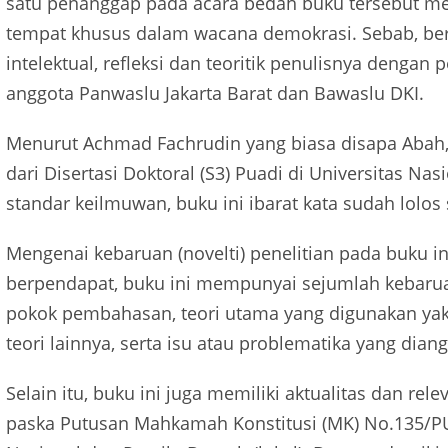
satu penanggap pada acara bedah buku tersebut men
tempat khusus dalam wacana demokrasi. Sebab, bera
intelektual, refleksi dan teoritik penulisnya dengan
anggota Panwaslu Jakarta Barat dan Bawaslu DKI.
Menurut Achmad Fachrudin yang biasa disapa Abah,
dari Disertasi Doktoral (S3) Puadi di Universitas Nas
standar keilmuwan, buku ini ibarat kata sudah lolos
Mengenai kebaruan (novelti) penelitian pada buku in
berpendapat, buku ini mempunyai sejumlah kebaruan
pokok pembahasan, teori utama yang digunakan yakni
teori lainnya, serta isu atau problematika yang diang
Selain itu, buku ini juga memiliki aktualitas dan re
paska Putusan Mahkamah Konstitusi (MK) No.135/P