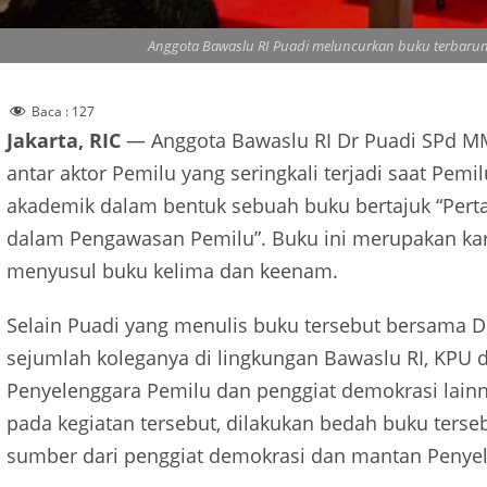
Anggota Bawaslu RI Puadi meluncurkan buku terbarunya
Baca :
127
Jakarta, RIC
— Anggota Bawaslu RI Dr Puadi SPd M
antar aktor Pemilu yang seringkali terjadi saat Pem
akademik dalam bentuk sebuah buku bertajuk “Perta
dalam Pengawasan Pemilu”. Buku ini merupakan ka
menyusul buku kelima dan keenam.
Selain Puadi yang menulis buku tersebut bersama Dr 
sejumlah koleganya di lingkungan Bawaslu RI, KPU 
Penyelenggara Pemilu dan penggiat demokrasi lain
pada kegiatan tersebut, dilakukan bedah buku ters
sumber dari penggiat demokrasi dan mantan Penyel