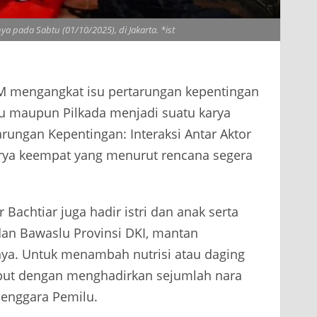
 pada Sabtu (01/10/2025), di Jakarta. *ist
M mengangkat isu pertarungan kepentingan
ilu maupun Pilkada menjadi suatu karya
rungan Kepentingan: Interaksi Antar Aktor
rya keempat yang menurut rencana segera
Bachtiar juga hadir istri dan anak serta
dan Bawaslu Provinsi DKI, mantan
nya. Untuk menambah nutrisi atau daging
ebut dengan menghadirkan sejumlah nara
enggara Pemilu.