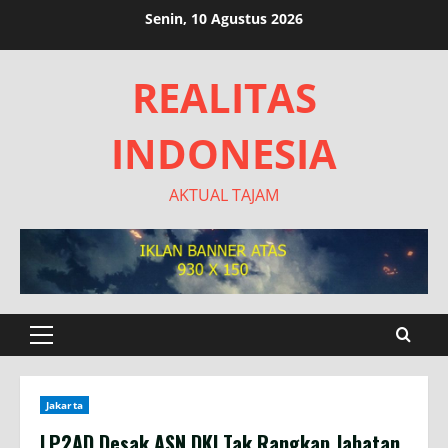
Skip
Senin, 10 Agustus 2026
to
content
REALITAS
INDONESIA
AKTUAL TAJAM
Primary
Menu
Jakarta
LP2AD Desak ASN DKI Tak Rangkap Jabatan