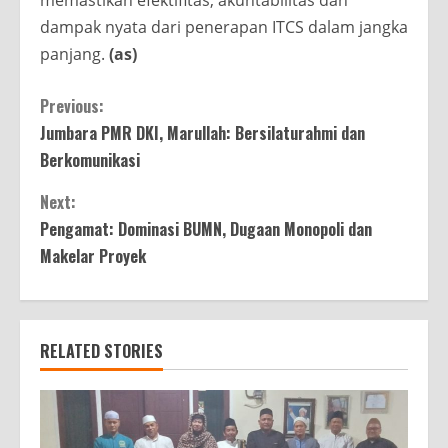
memastikan efektifitas, akuntabilitas dan
dampak nyata dari penerapan ITCS dalam jangka
panjang.
(as)
Continue
Previous:
Jumbara PMR DKI, Marullah: Bersilaturahmi dan
Reading
Berkomunikasi
Next:
Pengamat: Dominasi BUMN, Dugaan Monopoli dan
Makelar Proyek
RELATED STORIES