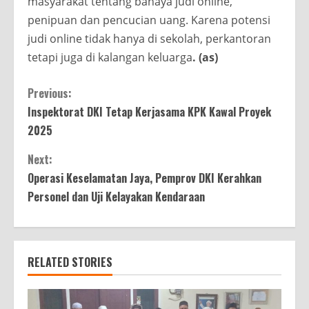
masyarakat tentang bahaya judi online,
penipuan dan pencucian uang. Karena potensi
judi online tidak hanya di sekolah, perkantoran
tetapi juga di kalangan keluarga
. (as)
Continue
Previous:
Inspektorat DKI Tetap Kerjasama KPK Kawal Proyek
Reading
2025
Next:
Operasi Keselamatan Jaya, Pemprov DKI Kerahkan
Personel dan Uji Kelayakan Kendaraan
RELATED STORIES