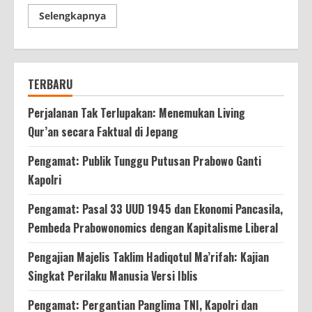
Read
Selengkapnya
more
about
Dhani:
Gerakan
Anti
Korupsi
TERBARU
Mulai
Dari
Keluarga
Perjalanan Tak Terlupakan: Menemukan Living
Qur’an secara Faktual di Jepang
Pengamat: Publik Tunggu Putusan Prabowo Ganti
Kapolri
Pengamat: Pasal 33 UUD 1945 dan Ekonomi Pancasila,
Pembeda Prabowonomics dengan Kapitalisme Liberal
Pengajian Majelis Taklim Hadiqotul Ma’rifah: Kajian
Singkat Perilaku Manusia Versi Iblis
Pengamat: Pergantian Panglima TNI, Kapolri dan