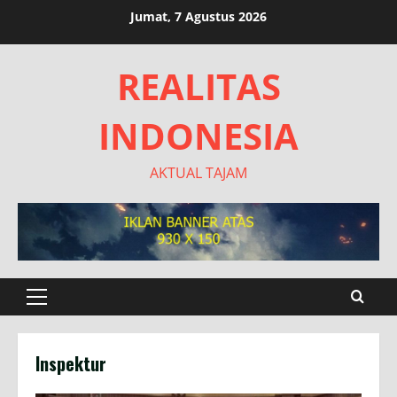
Skip
Jumat, 7 Agustus 2026
to
content
REALITAS
INDONESIA
AKTUAL TAJAM
Primary
Menu
Inspektur