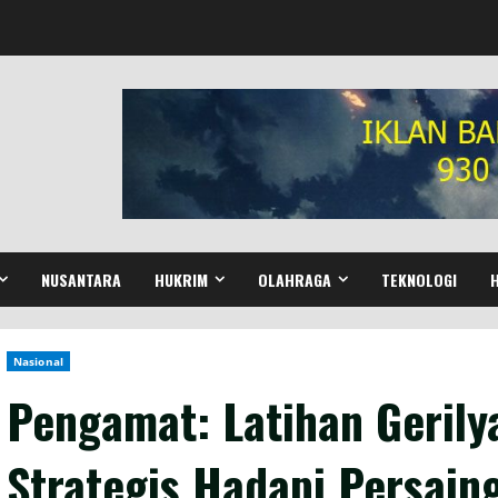
NUSANTARA
HUKRIM
OLAHRAGA
TEKNOLOGI
Nasional
Pengamat: Latihan Geril
Strategis Hadapi Persaing