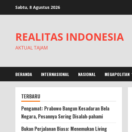
Skip
Sabtu, 8 Agustus 2026
to
content
REALITAS INDONESIA
AKTUAL TAJAM
BERANDA
INTERNASIONAL
NASIONAL
MEGAPOLITAN
TERBARU
Pengamat: Prabowo Bangun Kesadaran Bela
Negara, Pesannya Sering Disalah-pahami
Bukan Perjalanan Biasa: Menemukan Living