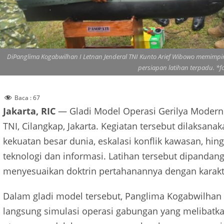
DiPanglima Kogabwilhan I Letnan Jenderal TNI Kunto Arief Wibowo memimpin 
persiapan latihan terpadu. *f
Baca :
67
Jakarta, RIC
— Gladi Model Operasi Gerilya Modern T
TNI, Cilangkap, Jakarta. Kegiatan tersebut dilaksana
kekuatan besar dunia, eskalasi konflik kawasan, h
teknologi dan informasi. Latihan tersebut dipandang
menyesuaikan doktrin pertahanannya dengan karak
Dalam gladi model tersebut, Panglima Kogabwilhan
langsung simulasi operasi gabungan yang melibatkan