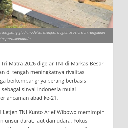
langsung gladi model ini menjadi bagian krusial dari rangkaian
oto: portalkomando
ri Matra 2026 digelar TNI di Markas Besar
kan di tengah meningkatnya rivalitas
ingga berkembangnya perang berbasis
 sebagai sinyal Indonesia mulai
ter ancaman abad ke-21.
 I Letjen TNI Kunto Arief Wibowo memimpin
 unsur darat, laut dan udara. Fokus