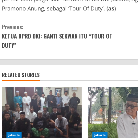
Pramono Anung, sebagai ‘Tour Of Duty’. (
as
)
Continue
Previous:
KETUA DPRD DKI: GANTI SEKWAN ITU “TOUR OF
Reading
DUTY”
RELATED STORIES
Jakarta
Jakarta