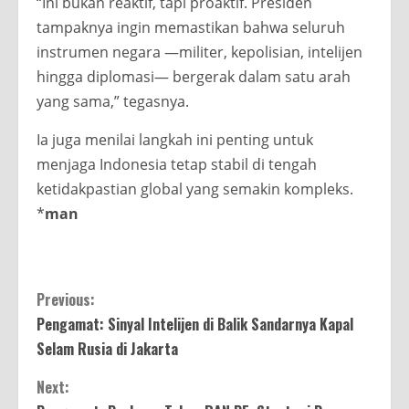
“Ini bukan reaktif, tapi proaktif. Presiden
tampaknya ingin memastikan bahwa seluruh
instrumen negara —militer, kepolisian, intelijen
hingga diplomasi— bergerak dalam satu arah
yang sama,” tegasnya.
Ia juga menilai langkah ini penting untuk
menjaga Indonesia tetap stabil di tengah
ketidakpastian global yang semakin kompleks.
*
man
Continue
Previous:
Pengamat: Sinyal Intelijen di Balik Sandarnya Kapal
Reading
Selam Rusia di Jakarta
Next: