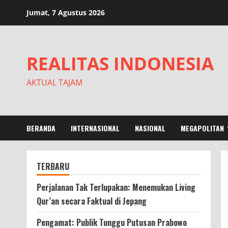
Skip
Jumat, 7 Agustus 2026
to
content
REALITAS INDONESIA
AKTUAL TAJAM
BERANDA
INTERNASIONAL
NASIONAL
MEGAPOLITAN
TERBARU
Perjalanan Tak Terlupakan: Menemukan Living
Qur’an secara Faktual di Jepang
Pengamat: Publik Tunggu Putusan Prabowo