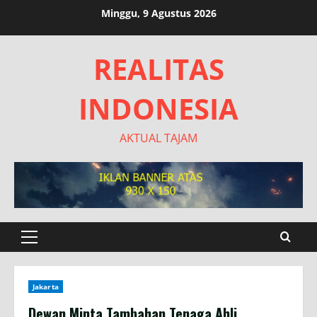
Skip
Minggu, 9 Agustus 2026
to
content
REALITAS
INDONESIA
AKTUAL TAJAM
Primary
Menu
Jakarta
Dewan Minta Tambahan Tenaga Ahli