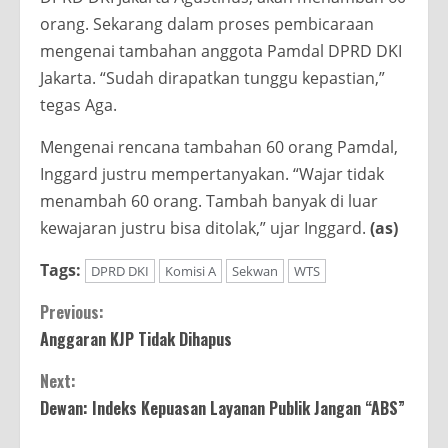
orang. Sekarang dalam proses pembicaraan
mengenai tambahan anggota Pamdal DPRD DKI
Jakarta. “Sudah dirapatkan tunggu kepastian,”
tegas Aga.
Mengenai rencana tambahan 60 orang Pamdal,
Inggard justru mempertanyakan. “Wajar tidak
menambah 60 orang. Tambah banyak di luar
kewajaran justru bisa ditolak,” ujar Inggard.
(as)
Tags:
DPRD DKI
Komisi A
Sekwan
WTS
Continue
Previous:
Anggaran KJP Tidak Dihapus
Reading
Next:
Dewan: Indeks Kepuasan Layanan Publik Jangan “ABS”