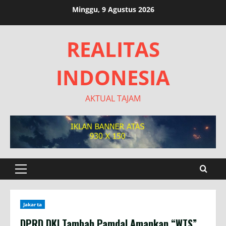
Skip
Minggu, 9 Agustus 2026
to
content
REALITAS
INDONESIA
AKTUAL TAJAM
Primary
Menu
Jakarta
DPRD DKI Tambah Pamdal Amankan “WTS”