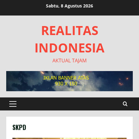
Skip
Sabtu, 8 Agustus 2026
to
content
REALITAS
INDONESIA
AKTUAL TAJAM
Primary
Menu
SKPD