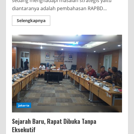
sedang menghadapi masalah strategis yaitu
diantaranya adalah pembahasan RAPBD...
Read
Selengkapnya
more
about
Pengamat:
Segera
Definitifkan
Pejabat
Pelaksana
Tugas
Jakarta
Sejarah Baru, Rapat Dibuka Tanpa
Eksekutif