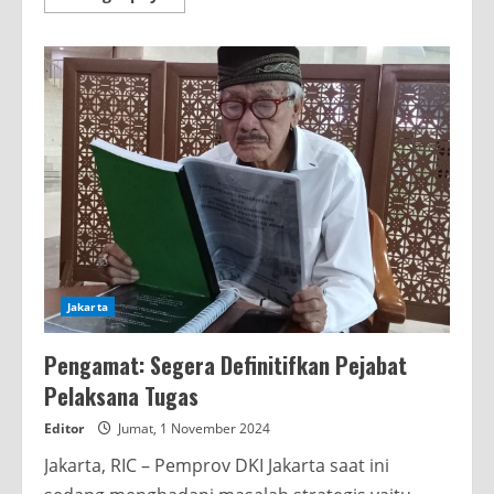
more
about
KPK
Bantu
Inspektur
Kawal
BUMD
Dan
SKPD
Jakarta
Pengamat: Segera Definitifkan Pejabat
Pelaksana Tugas
Editor
Jumat, 1 November 2024
Jakarta, RIC – Pemprov DKI Jakarta saat ini