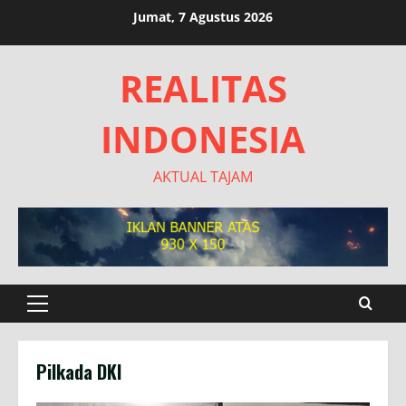
Skip
Jumat, 7 Agustus 2026
to
content
REALITAS
INDONESIA
AKTUAL TAJAM
Primary
Menu
Pilkada DKI