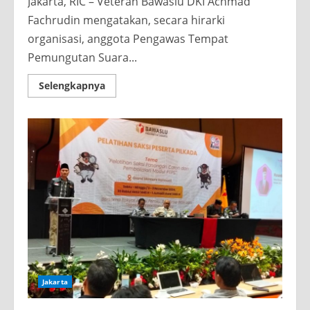
Jakarta, RIC – Veteran Bawaslu DKI Achmad
Fachrudin mengatakan, secara hirarki
organisasi, anggota Pengawas Tempat
Pemungutan Suara...
Read
Selengkapnya
more
about
Veteran Bawaslu
DKI:
PTPS
Ujung
Tombak
Pengawasan
Pilgub
DKI
2024
Jakarta