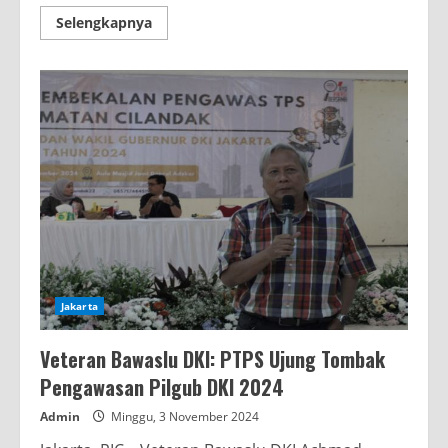
Read
Selengkapnya
more
about
Bawaslu
DKI
Libatkan
75
Narasumber
Untuk
Bimtek
14.835
PTPS
Jakarta
Veteran Bawaslu DKI: PTPS Ujung Tombak
Pengawasan Pilgub DKI 2024
Admin
Minggu, 3 November 2024