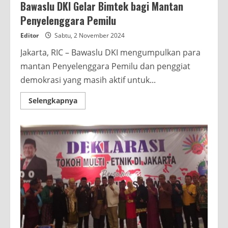
Bawaslu DKI Gelar Bimtek bagi Mantan
Penyelenggara Pemilu
Editor
Sabtu, 2 November 2024
Jakarta, RIC – Bawaslu DKI mengumpulkan para
mantan Penyelenggara Pemilu dan penggiat
demokrasi yang masih aktif untuk...
Read
Selengkapnya
more
about
Bawaslu
DKI
Gelar
Bimtek
bagi
Mantan
Penyelenggara
Pemilu