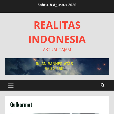
Skip
Sabtu, 8 Agustus 2026
to
content
REALITAS
INDONESIA
AKTUAL TAJAM
Primary
Menu
Gulkarmat