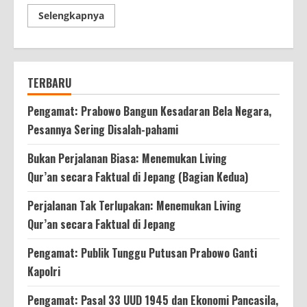
Read
Selengkapnya
more
about
Komisi
A
Dukung
Kenaikkan
TERBARU
Honor
PJLP
Dinas
Pengamat: Prabowo Bangun Kesadaran Bela Negara,
Gulkarmat
Pesannya Sering Disalah-pahami
Bukan Perjalanan Biasa: Menemukan Living
Qur’an secara Faktual di Jepang (Bagian Kedua)
Perjalanan Tak Terlupakan: Menemukan Living
Qur’an secara Faktual di Jepang
Pengamat: Publik Tunggu Putusan Prabowo Ganti
Kapolri
Pengamat: Pasal 33 UUD 1945 dan Ekonomi Pancasila,