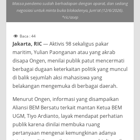
Massa pendemo sudah berhadapan dengan aparat, dan sedang
negosiasi untuk minta buka blokadenya, Jum'at (12/6/2026).
*ric/asep
Baca :
44
Jakarta, RIC
— Aktivis 98 sekaligus pakar
maritim, Yulian Paonganan atau yang akrab
disapa Ongen, menilai publik patut mencermati
berbagai dugaan keterkaitan politik yang muncul
di balik sejumlah aksi mahasiswa yang
belakangan mengemuka di berbagai daerah.
Menurut Ongen, informasi yang disampaikan
Aliansi BEM Bersatu terkait mantan Ketua BEM
UGM, Tiyo Ardianto, layak mendapat perhatian
publik karena dinilai membuka ruang
pertanyaan mengenai kemungkinan adanya