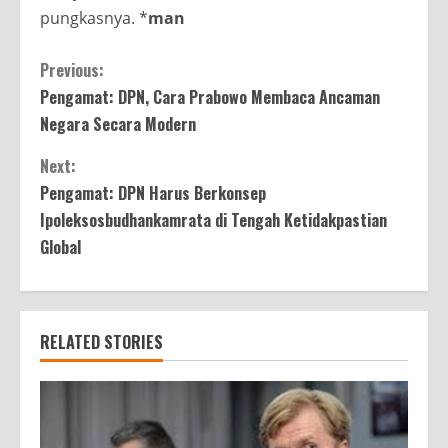
pungkasnya. *
man
Continue
Previous:
Pengamat: DPN, Cara Prabowo Membaca Ancaman
Reading
Negara Secara Modern
Next:
Pengamat: DPN Harus Berkonsep
Ipoleksosbudhankamrata di Tengah Ketidakpastian
Global
RELATED STORIES